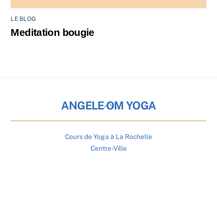
LE BLOG
Meditation bougie
Back
ANGELE OM YOGA
To
Top
Cours de Yoga à La Rochelle
Centre-Ville