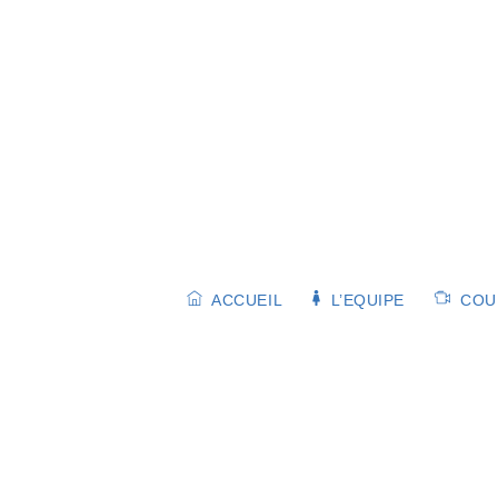
Skip
to
content
ACCUEIL
L’EQUIPE
COUR