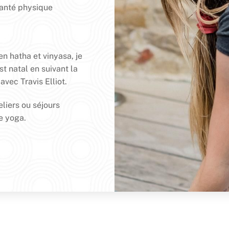
santé physique
n hatha et vinyasa, je
t natal en suivant la
vec Travis Elliot.
eliers ou séjours
le yoga.