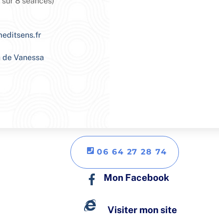
 sur 8 séances)
meditsens.fr
n de Vanessa
06 64 27 28 74
Mon Facebook
Visiter mon site