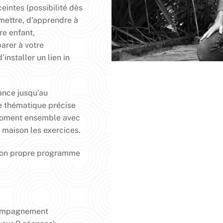
eintes (possibilité dès
rmettre, d’apprendre à
tre enfant,
arer à votre
nstaller un lien in
ance jusqu’au
e thématique précise
moment ensemble avec
a maison les exercices.
r mon propre programme
ccompagnement