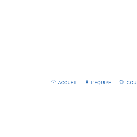
Skip
to
content
ACCUEIL
L’EQUIPE
COUR