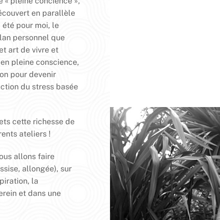
 « pleine concience »,
découvert en parallèle
 été pour moi, le
plan personnel que
t art de vivre et
en pleine conscience,
ion pour devenir
tion du stress basée
ets cette richesse de
ents ateliers !
ous allons faire
ssise, allongée), sur
iration, la
erein et dans une