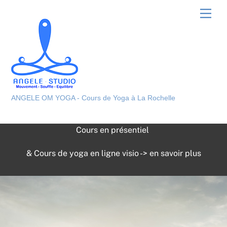
Skip
Men
to
content
ANGELE OM YOGA - Cours de Yoga à La Rochelle
Cours en présentiel
&
Cours de yoga en ligne visio -> en savoir plus