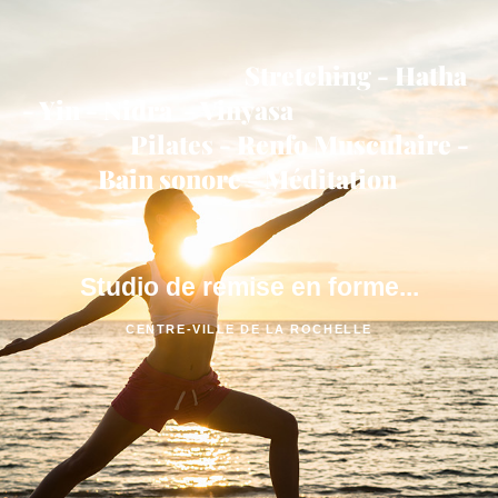
Stretching - Hatha
- Yin - Nidra - Vinyasa
Pilates - Renfo Musculaire -
Bain sonore - Méditation
Studio de remise en forme...
CENTRE-VILLE DE LA ROCHELLE