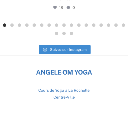
18
0
Suivez sur Instagram
Back
ANGELE OM YOGA
To
Top
Cours de Yoga à La Rochelle
Centre-Ville