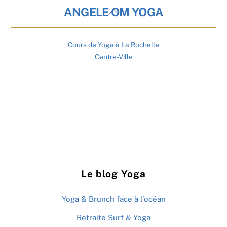
Back
ANGELE OM YOGA
To
Top
Cours de Yoga à La Rochelle
Centre-Ville
Le blog Yoga
Yoga & Brunch face à l’océan
Retraite Surf & Yoga